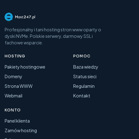
Profesjonalny i tani hosting stron www oparty o
dyski NVMe. Polskie serwery, darmowy SSL i
fachowe wsparcie.
HOSTING
POMOC
Pakiety hostingowe
Baza wiedzy
Domeny
Status sieci
Strona WWW
Regulamin
Webmail
Kontakt
KONTO
Panel klienta
Zamów hosting