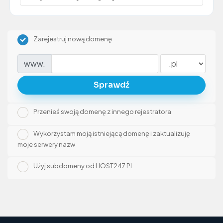
Zarejestruj nową domenę
www.
Sprawdź
Przenieś swoją domenę z innego rejestratora
Wykorzystam moją istniejącą domenę i zaktualizuję
moje serwery nazw
Użyj subdomeny od HOST247.PL