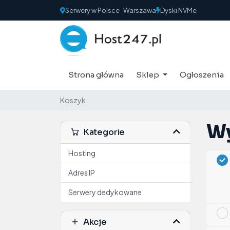
Serwery w Polsce · Warszawa
Dyski NVMe
Strona główna
Sklep
Ogłoszenia
Koszyk
Wy
Kategorie
Hosting
Adres IP
Serwery dedykowane
Akcje