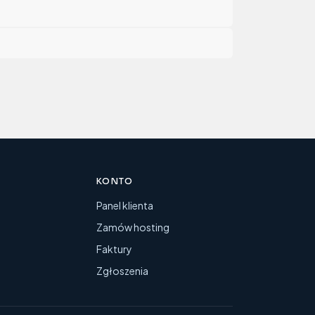
KONTO
y
Panel klienta
Zamów hosting
Faktury
Zgłoszenia