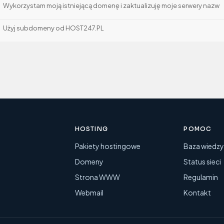
Wykorzystam moją istniejącą domenę i zaktualizuję moje serwery nazw
Użyj subdomeny od HOST247.PL
HOSTING
POMOC
Pakiety hostingowe
Baza wiedz
Domeny
Status sieci
Strona WWW
Regulamin
Webmail
Kontakt