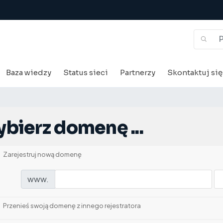
Baza wiedzy
Status sieci
Partnerzy
Skontaktuj się
bierz domenę ...
Zarejestruj nową domenę
www.
Przenieś swoją domenę z innego rejestratora