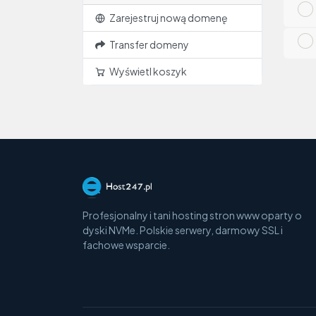
Zarejestruj nową domenę
Transfer domeny
Wyświetl koszyk
Profesjonalny i tani hosting stron www oparty o
dyski NVMe. Polskie serwery, darmowy SSL i
fachowe wsparcie.