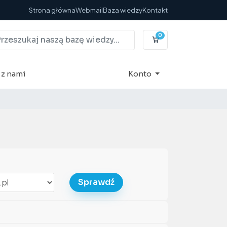
Strona główna
Webmail
Baza wiedzy
Kontakt
0
Koszyk
 z nami
Konto
Sprawdź