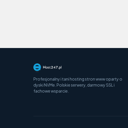
Profesjonalny i tani hosting stron www oparty o
dyski NVMe. Polskie serwery, darmowy SSL i
fachowe wsparcie.