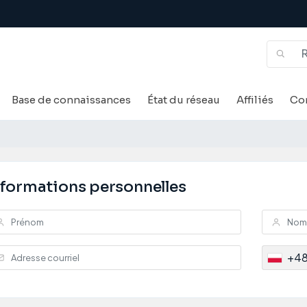
Base de connaissances
État du réseau
Affiliés
Co
nformations personnelles
+4