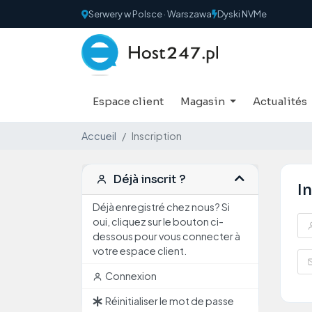
Serwery w Polsce · Warszawa
Dyski NVMe
Espace client
Magasin
Actualités
Accueil
Inscription
Déjà inscrit ?
I
Déjà enregistré chez nous? Si
oui, cliquez sur le bouton ci-
dessous pour vous connecter à
votre espace client.
Connexion
Réinitialiser le mot de passe