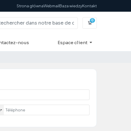
Strona główna
Webmail
Baza wiedzy
Kontakt
0
Votre panier
ntactez-nous
Espace client
8