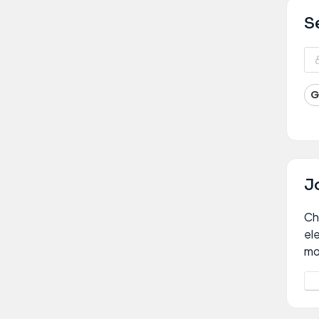
S
G
J
Ch
el
mo
Oui