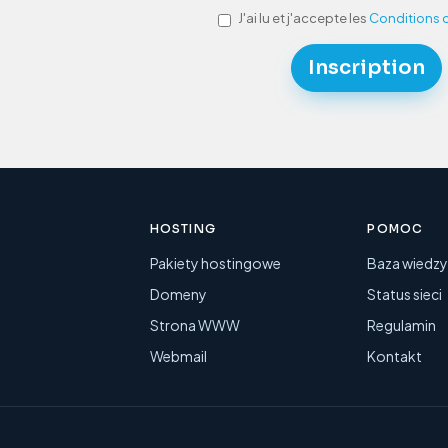
J'ai lu et j'accepte les
Conditions d
HOSTING
POMOC
Pakiety hostingowe
Baza wiedz
Domeny
Status sieci
Strona WWW
Regulamin
Webmail
Kontakt