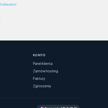
'utilisation
KONTO
y
Panel klienta
Zamów hosting
Faktury
Zgłoszenia